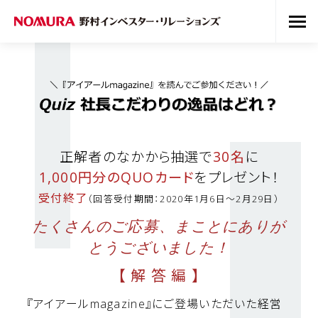
正解者のなかから抽選で
30名
に
1,000円分のQUOカード
をプレゼント！
受付終了
（回答受付期間：2020年1月6日～2月29日）
たくさんのご応募、まことにありが
とうございました！
【 解 答 編 】
『アイアールmagazine』にご登場いただいた経営