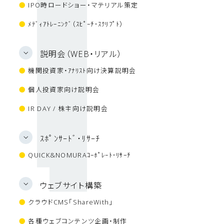
●
IPO時ロードショー・マテリアル策定
●
ﾒﾃﾞｨｱﾄﾚｰﾆﾝｸﾞ（ｽﾋﾟｰﾁ･ｽｸﾘﾌﾟﾄ）
説明会（WEB・リアル）
●
機関投資家・ｱﾅﾘｽﾄ向け決算説明会
●
個人投資家向け説明会
●
IR DAY / 株主向け説明会
ｽﾎﾟﾝｻｰﾄﾞ･ﾘｻｰﾁ
●
QUICK&NOMURAｺｰﾎﾟﾚｰﾄ･ﾘｻｰﾁ
ウェブサイト構築
●
クラウド
CMS「ShareWith」
●
各種ウェブコンテンツ企画・制作